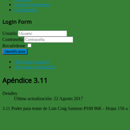
Asuntos pendientes
Comentarios
Login Form
Usuario
Contraseña
Recuérdeme
Identificarse
¿Recordar usuario?
¿Recordar contraseña?
Apéndice 3.11
Detalles
Última actualización: 22 Agosto 2017
3.11 Poder para testar de Luis Coig Samson PSM 968 – Hojas 156 a