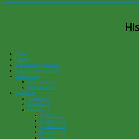
His
Home
Prólogo
Antepasados franceses
Antepasados españoles
Matrimonios
Matrimonios 1
Matrimonios 2
Apéndices
Apéndice 1
Apéndice 2
Apéndice 3
Apéndice 3.1
Apéndice 3.2
Apéndice 3.3
Apéndice 3.4
Apéndice 3.5